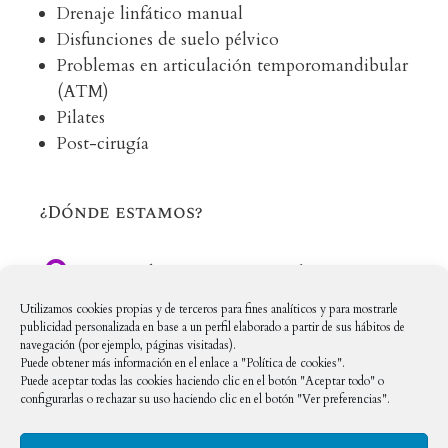
Drenaje linfático manual
Disfunciones de suelo pélvico
Problemas en articulación temporomandibular
(ATM)
Pilates
Post-cirugía
¿Dónde estamos?

C/ Méndez Nuñez, 12, Local 16
Utilizamos cookies propias y de terceros para fines analíticos y para mostrarle
28669 Boadilla del Monte, Madrid
publicidad personalizada en base a un perfil elaborado a partir de sus hábitos de
navegación (por ejemplo, páginas visitadas).
Puede obtener más información en el enlace a "Política de cookies".
En Redes Sociales
Puede aceptar todas las cookies haciendo clic en el botón "Aceptar todo" o
configurarlas o rechazar su uso haciendo clic en el botón "Ver preferencias".

clinicapastelboadilla