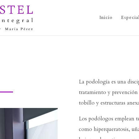
Inicio
Especia
La podología es una discip
tratamiento y prevención 
tobillo y estructuras anexa
Los podólogos emplean té
como hiperqueratosis, uña