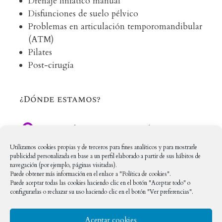
Drenaje linfático manual
Disfunciones de suelo pélvico
Problemas en articulación temporomandibular
(ATM)
Pilates
Post-cirugía
¿Dónde estamos?

C/ Méndez Nuñez, 12, Local 16
Utilizamos cookies propias y de terceros para fines analíticos y para mostrarle
28669 Boadilla del Monte, Madrid
publicidad personalizada en base a un perfil elaborado a partir de sus hábitos de
navegación (por ejemplo, páginas visitadas).
Puede obtener más información en el enlace a "Política de cookies".
En Redes Sociales
Puede aceptar todas las cookies haciendo clic en el botón "Aceptar todo" o
configurarlas o rechazar su uso haciendo clic en el botón "Ver preferencias".

clinicapastelboadilla
Aceptar cookies