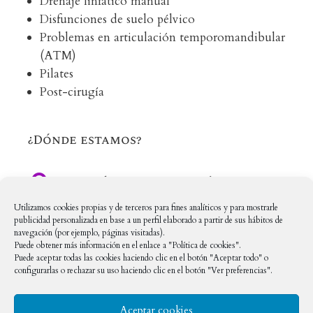
Drenaje linfático manual
Disfunciones de suelo pélvico
Problemas en articulación temporomandibular
(ATM)
Pilates
Post-cirugía
¿Dónde estamos?

C/ Méndez Nuñez, 12, Local 16
Utilizamos cookies propias y de terceros para fines analíticos y para mostrarle
28669 Boadilla del Monte, Madrid
publicidad personalizada en base a un perfil elaborado a partir de sus hábitos de
navegación (por ejemplo, páginas visitadas).
Puede obtener más información en el enlace a "Política de cookies".
En Redes Sociales
Puede aceptar todas las cookies haciendo clic en el botón "Aceptar todo" o
configurarlas o rechazar su uso haciendo clic en el botón "Ver preferencias".

clinicapastelboadilla
Aceptar cookies